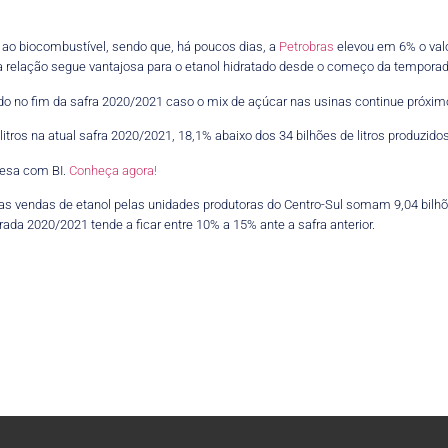
el ao biocombustível, sendo que, há poucos dias, a
Petrobras
elevou em 6% o valo
e a relação segue vantajosa para o etanol hidratado desde o começo da tempora
ado no fim da safra 2020/2021 caso o mix de açúcar nas usinas continue próximo
 litros na atual safra 2020/2021, 18,1% abaixo dos 34 bilhões de litros produzid
esa com BI.
Conheça agora!
 as vendas de etanol pelas unidades produtoras do Centro-Sul somam 9,04 bil
ada 2020/2021 tende a ficar entre 10% a 15% ante a safra anterior.