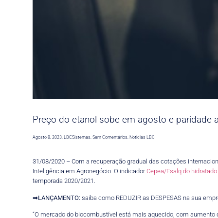
Preço do etanol sobe em agosto e paridade a
Agosto 8, 2023
,
LBCSistemas
,
Sem Comentários
,
Noticias LBC
31/08/2020 – Com a recuperação gradual das cotações internaciona
Inteligência em Agronegócio. O indicador
Cepea/Esalq do hidratado
temporada 2020/2021.
➡
LANÇAMENTO:
saiba como REDUZIR as DESPESAS na sua empr
“O mercado do biocombustível está mais aquecido, com aumento d