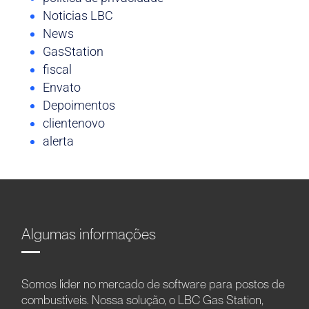
Noticias LBC
News
GasStation
fiscal
Envato
Depoimentos
clientenovo
alerta
Algumas informações
Somos líder no mercado de software para postos de
combustíveis. Nossa solução, o LBC Gas Station,