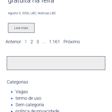
gratuita na feira
Agosto 5, 2026
,
LBC
,
Noticias LBC
Leia mais
Anterior
1
2
3
…
1.161
Próximo
Categorias
Vagas
termo de uso
Sem categoria
politica de privacidade