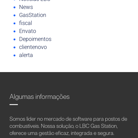
News
GasStation
fiscal
Envato
Depoimentos
clientenovo
alerta
Algumas informações
Somos líder no mercado de software para postos de
combustíveis. Nossa solução, o LBC Gas Station,
oferece uma gestão eficaz, integrada e segura.