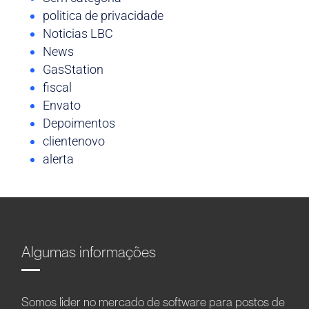
politica de privacidade
Noticias LBC
News
GasStation
fiscal
Envato
Depoimentos
clientenovo
alerta
Algumas informações
Somos líder no mercado de software para postos de