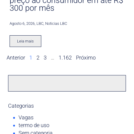
preço ao consumidor em até R$
300 por mês
Agosto 6, 2026
,
LBC
,
Noticias LBC
Leia mais
Anterior
1
2
3
…
1.162
Próximo
Categorias
Vagas
termo de uso
Sem categoria