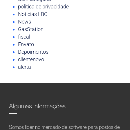
politica de privacidade
Noticias LBC
News
GasStation
fiscal
Envato
Depoimentos
clientenovo
alerta
Algumas informações
Somos líder no mercado de software para postos de