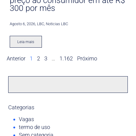
preço ao consumidor em até R$
300 por mês
Agosto 6, 2026
,
LBC
,
Noticias LBC
Leia mais
Anterior
1
2
3
…
1.162
Próximo
Categorias
Vagas
termo de uso
Sem categoria