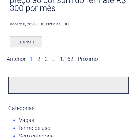
preço ao consumidor em até R$
300 por mês
Agosto 6, 2026
,
LBC
,
Noticias LBC
Leia mais
Anterior
1
2
3
…
1.162
Próximo
Categorias
Vagas
termo de uso
Sem categoria