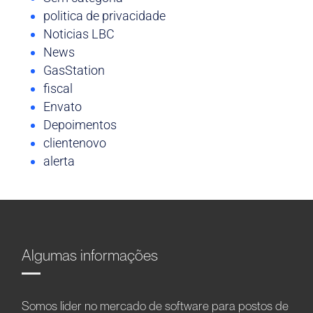
politica de privacidade
Noticias LBC
News
GasStation
fiscal
Envato
Depoimentos
clientenovo
alerta
Algumas informações
Somos líder no mercado de software para postos de