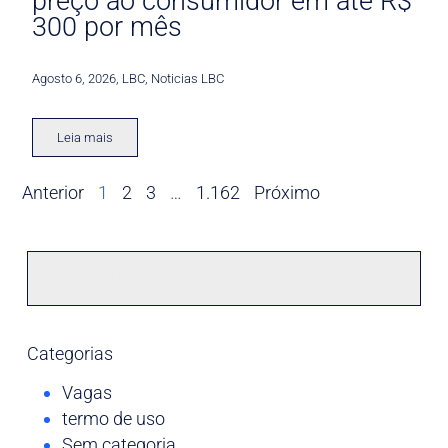
preço ao consumidor em até R$
300 por mês
Agosto 6, 2026
,
LBC
,
Noticias LBC
Leia mais
Anterior
1
2
3
…
1.162
Próximo
Categorias
Vagas
termo de uso
Sem categoria