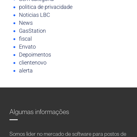
politica de privacidade
Noticias LBC
News
GasStation
fiscal
Envato
Depoimentos
clientenovo
alerta
Algumas informações
Somos líder no mercado de software para postos de