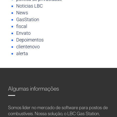
Noticias LBC
News
GasStation
fiscal
Envato
Depoimentos
clientenovo
alerta
Algumas informações
Somos líder no mercado de software para postos de
combustíveis. Nossa solução, o LBC Gas Station,