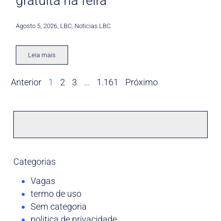
gratuita na feira
Agosto 5, 2026
,
LBC
,
Noticias LBC
Leia mais
Anterior
1
2
3
…
1.161
Próximo
Categorias
Vagas
termo de uso
Sem categoria
politica de privacidade