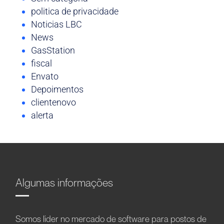
politica de privacidade
Noticias LBC
News
GasStation
fiscal
Envato
Depoimentos
clientenovo
alerta
Algumas informações
Somos líder no mercado de software para postos de