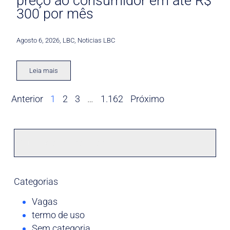
preço ao consumidor em até R$
300 por mês
Agosto 6, 2026
,
LBC
,
Noticias LBC
Leia mais
Anterior
1
2
3
…
1.162
Próximo
Categorias
Vagas
termo de uso
Sem categoria