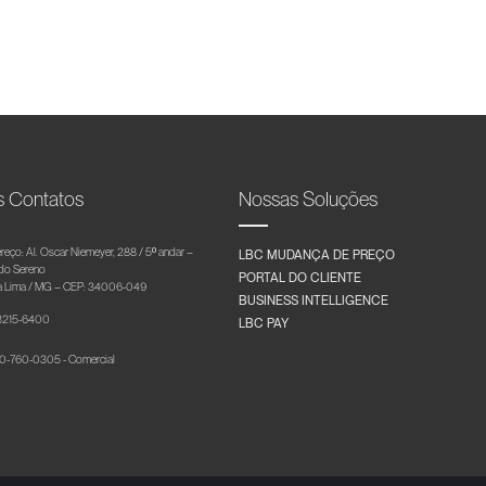
s Contatos
Nossas Soluções
reço: Al. Oscar Niemeyer, 288 / 5º andar –
LBC MUDANÇA DE PREÇO
 do Sereno
PORTAL DO CLIENTE
 Lima / MG – CEP: 34006-049
BUSINESS INTELLIGENCE
 3215-6400
LBC PAY
-760-0305 - Comercial