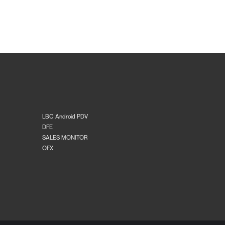
LBC Android PDV
DFE
SALES MONITOR
OFX