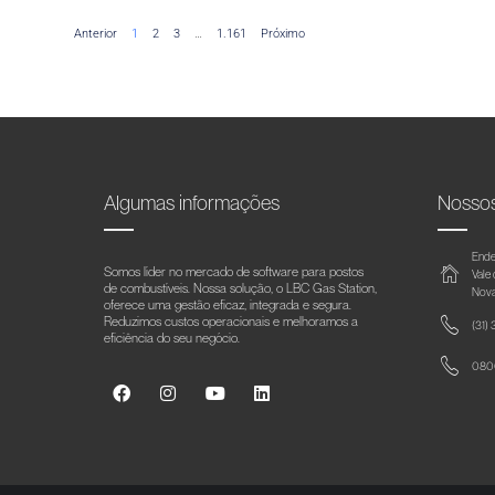
Anterior
1
2
3
…
1.161
Próximo
Algumas informações
Nosso
Ende
Somos líder no mercado de software para postos
Vale
de combustíveis. Nossa solução, o LBC Gas Station,
Nova
oferece uma gestão eficaz, integrada e segura.
Reduzimos custos operacionais e melhoramos a
(31)
eficiência do seu negócio.
0800