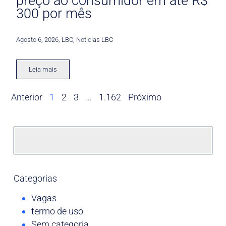
preço ao consumidor em até R$
300 por mês
Agosto 6, 2026
,
LBC
,
Noticias LBC
Leia mais
Anterior
1
2
3
…
1.162
Próximo
Categorias
Vagas
termo de uso
Sem categoria