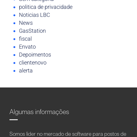
politica de privacidade
Noticias LBC
News
GasStation
fiscal
Envato
Depoimentos
clientenovo
alerta
Algumas informações
Somos líder no mercado de software para postos de