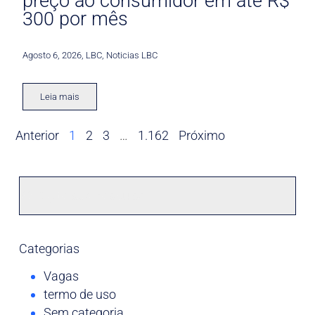
preço ao consumidor em até R$
300 por mês
Agosto 6, 2026
,
LBC
,
Noticias LBC
Leia mais
Anterior
1
2
3
…
1.162
Próximo
Categorias
Vagas
termo de uso
Sem categoria