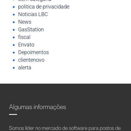
politica de privacidade
Noticias LBC
News
GasStation
fiscal
Envato
Depoimentos
clientenovo
alerta
Algumas informações
Somos líder no mercado de software para postos de