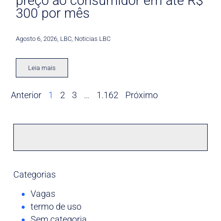
preço ao consumidor em até R$
300 por mês
Agosto 6, 2026
,
LBC
,
Noticias LBC
Leia mais
Anterior
1
2
3
…
1.162
Próximo
Categorias
Vagas
termo de uso
Sem categoria