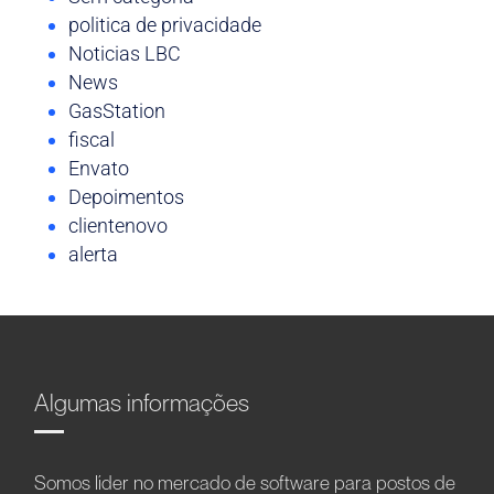
politica de privacidade
Noticias LBC
News
GasStation
fiscal
Envato
Depoimentos
clientenovo
alerta
Algumas informações
Somos líder no mercado de software para postos de