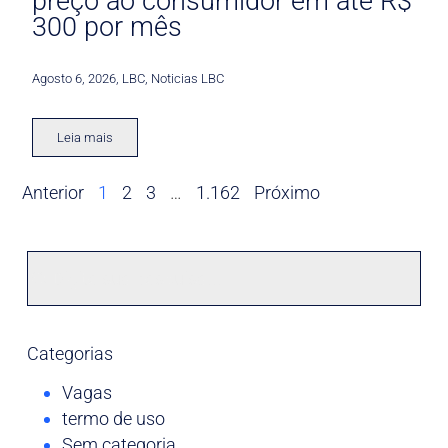
preço ao consumidor em até R$
300 por mês
Agosto 6, 2026
,
LBC
,
Noticias LBC
Leia mais
Anterior
1
2
3
…
1.162
Próximo
Categorias
Vagas
termo de uso
Sem categoria