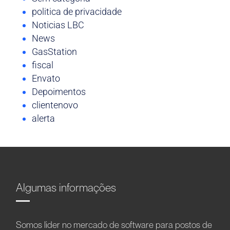
politica de privacidade
Noticias LBC
News
GasStation
fiscal
Envato
Depoimentos
clientenovo
alerta
Algumas informações
Somos líder no mercado de software para postos de