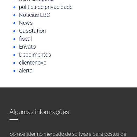
politica de privacidade
Noticias LBC
News
GasStation
fiscal
Envato
Depoimentos
clientenovo
alerta
Algumas informações
Somos líder no mercado de software para postos de