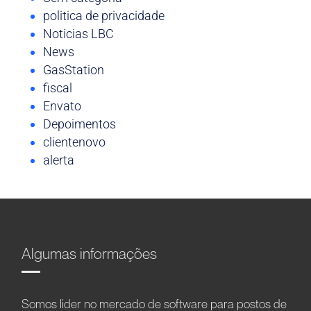
politica de privacidade
Noticias LBC
News
GasStation
fiscal
Envato
Depoimentos
clientenovo
alerta
Algumas informações
Somos líder no mercado de software para postos de