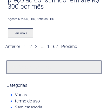
preço ao consumidor em até R$
300 por mês
Agosto 6, 2026
,
LBC
,
Noticias LBC
Leia mais
Anterior
1
2
3
…
1.162
Próximo
Categorias
Vagas
termo de uso
Sem categoria