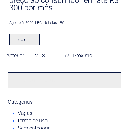
preço ao consumidor em até R$
300 por mês
Agosto 6, 2026
,
LBC
,
Noticias LBC
Leia mais
Anterior
1
2
3
…
1.162
Próximo
Categorias
Vagas
termo de uso
Sem categoria