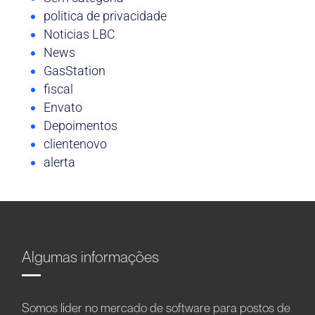
politica de privacidade
Noticias LBC
News
GasStation
fiscal
Envato
Depoimentos
clientenovo
alerta
Algumas informações
Somos líder no mercado de software para postos de