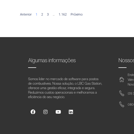
Anterior
1
2
3
…
1.162
Próximo
Algumas informações
Nosso
Ende
Somos líder no mercado de software para postos
Vale
de combustíveis. Nossa solução, o LBC Gas Station,
Nova
oferece uma gestão eficaz, integrada e segura.
Reduzimos custos operacionais e melhoramos a
(31)
eficiência do seu negócio.
0800