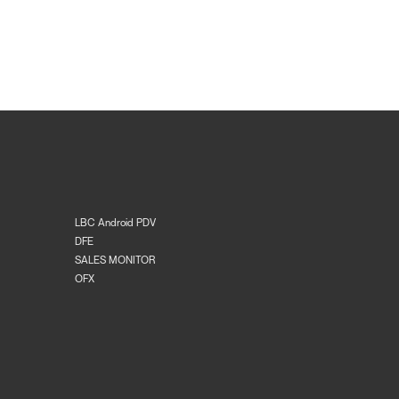
LBC Android PDV
DFE
SALES MONITOR
OFX