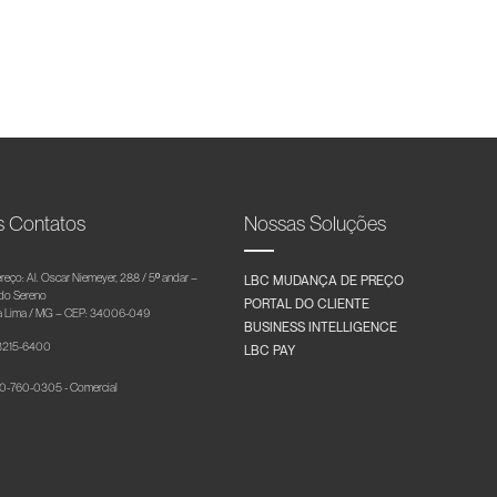
s Contatos
Nossas Soluções
reço: Al. Oscar Niemeyer, 288 / 5º andar –
LBC MUDANÇA DE PREÇO
 do Sereno
PORTAL DO CLIENTE
 Lima / MG – CEP: 34006-049
BUSINESS INTELLIGENCE
 3215-6400
LBC PAY
-760-0305 - Comercial