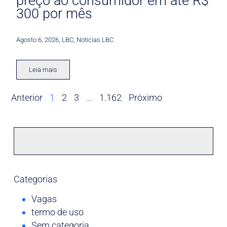
preço ao consumidor em até R$
300 por mês
Agosto 6, 2026
,
LBC
,
Noticias LBC
Leia mais
Anterior
1
2
3
…
1.162
Próximo
Categorias
Vagas
termo de uso
Sem categoria