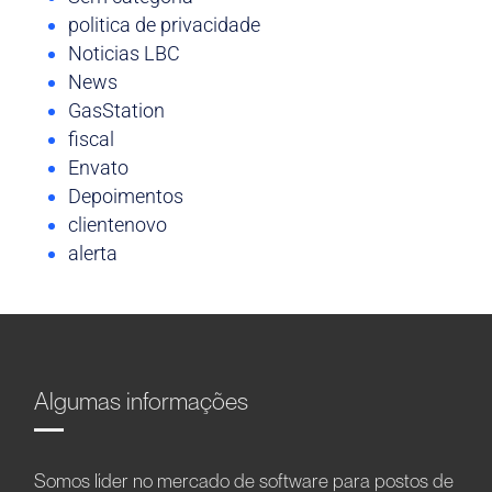
politica de privacidade
Noticias LBC
News
GasStation
fiscal
Envato
Depoimentos
clientenovo
alerta
Algumas informações
Somos líder no mercado de software para postos de