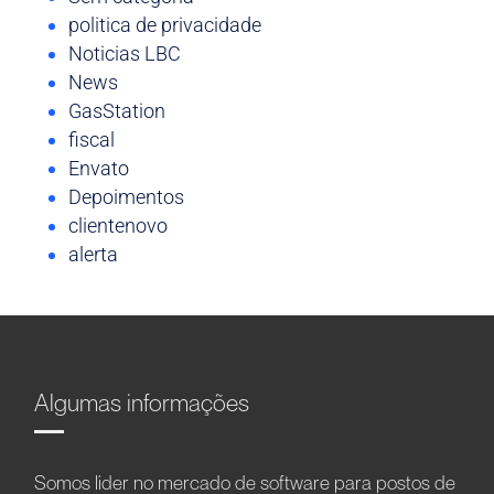
politica de privacidade
Noticias LBC
News
GasStation
fiscal
Envato
Depoimentos
clientenovo
alerta
Algumas informações
Somos líder no mercado de software para postos de