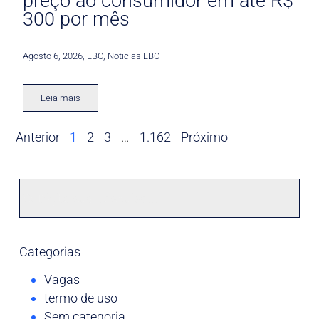
preço ao consumidor em até R$
300 por mês
Agosto 6, 2026
,
LBC
,
Noticias LBC
Leia mais
Anterior
1
2
3
…
1.162
Próximo
Categorias
Vagas
termo de uso
Sem categoria