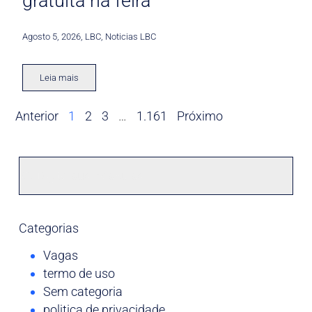
gratuita na feira
Agosto 5, 2026
,
LBC
,
Noticias LBC
Leia mais
Anterior
1
2
3
…
1.161
Próximo
Categorias
Vagas
termo de uso
Sem categoria
politica de privacidade