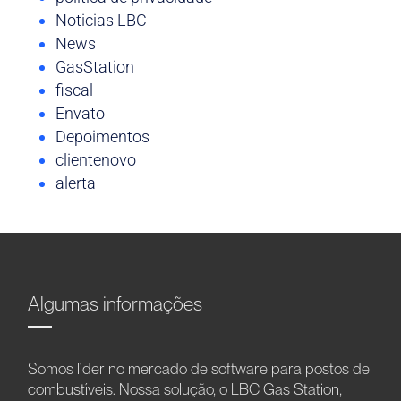
Noticias LBC
News
GasStation
fiscal
Envato
Depoimentos
clientenovo
alerta
Algumas informações
Somos líder no mercado de software para postos de
combustíveis. Nossa solução, o LBC Gas Station,