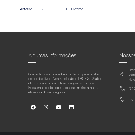
Anterior
1
2
3
…
1.161
Próximo
Algumas informações
Nosso
Ende
Somos líder no mercado de software para postos
Vale
de combustíveis. Nossa solução, o LBC Gas Station,
Nova
oferece uma gestão eficaz, integrada e segura.
Reduzimos custos operacionais e melhoramos a
(31)
eficiência do seu negócio.
0800