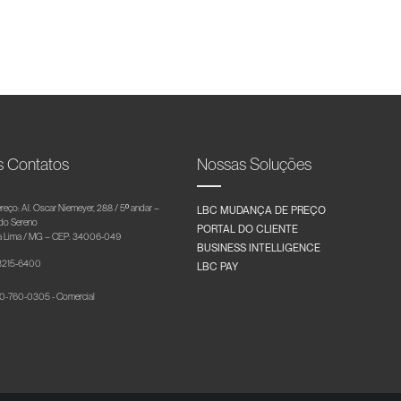
s Contatos
Nossas Soluções
reço: Al. Oscar Niemeyer, 288 / 5º andar –
LBC MUDANÇA DE PREÇO
 do Sereno
PORTAL DO CLIENTE
 Lima / MG – CEP: 34006-049
BUSINESS INTELLIGENCE
 3215-6400
LBC PAY
-760-0305 - Comercial