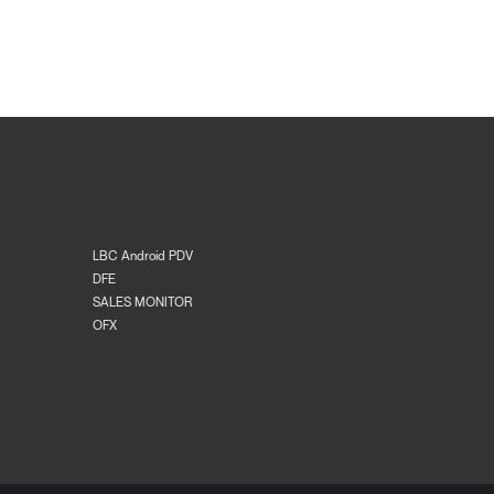
LBC Android PDV
DFE
SALES MONITOR
OFX