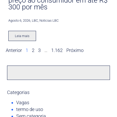
preço ao consumidor em até R$
300 por mês
Agosto 6, 2026
,
LBC
,
Noticias LBC
Leia mais
Anterior
1
2
3
…
1.162
Próximo
Categorias
Vagas
termo de uso
Sem categoria