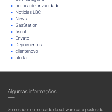
politica de privacidade
Noticias LBC
News
GasStation
fiscal
Envato
Depoimentos
clientenovo
alerta
Algumas informações
Somos líder no mercado de software para postos de