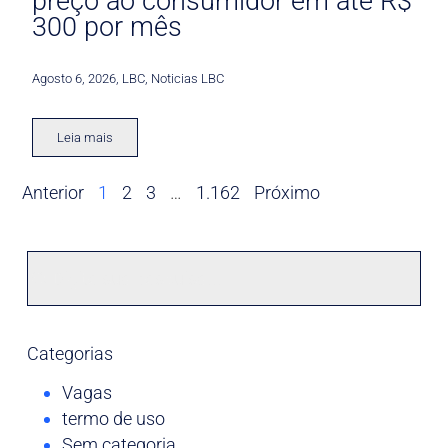
preço ao consumidor em até R$
300 por mês
Agosto 6, 2026
,
LBC
,
Noticias LBC
Leia mais
Anterior
1
2
3
…
1.162
Próximo
Categorias
Vagas
termo de uso
Sem categoria