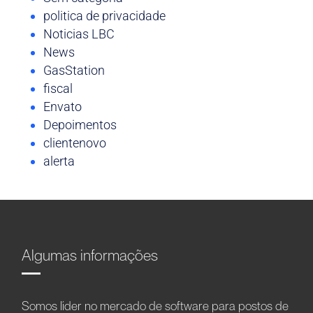
politica de privacidade
Noticias LBC
News
GasStation
fiscal
Envato
Depoimentos
clientenovo
alerta
Algumas informações
Somos líder no mercado de software para postos de