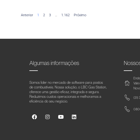
Anterior
1
2
3
…
1.162
Próximo
Algumas informações
Nosso
Ende
Somos líder no mercado de software para postos
Vale
de combustíveis. Nossa solução, o LBC Gas Station,
Nova
oferece uma gestão eficaz, integrada e segura.
Reduzimos custos operacionais e melhoramos a
(31)
eficiência do seu negócio.
0800