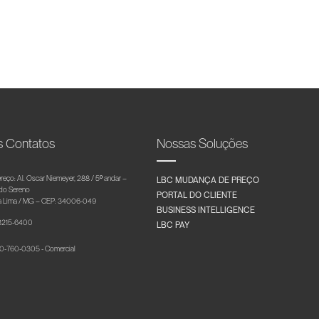
s Contatos
Nossas Soluções
reço: Al. Oscar Niemeyer, 288 / 5º andar –
LBC MUDANÇA DE PREÇO
 do Sereno
PORTAL DO CLIENTE
 Lima / MG – CEP: 34006-049
BUSINESS INTELLIGENCE
 3215-6400
LBC PAY
-760-0305 - Comercial