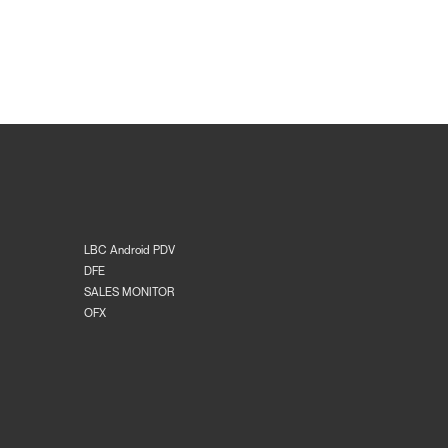
LBC Android PDV
DFE
SALES MONITOR
OFX