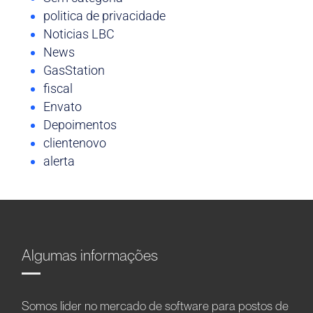
politica de privacidade
Noticias LBC
News
GasStation
fiscal
Envato
Depoimentos
clientenovo
alerta
Algumas informações
Somos líder no mercado de software para postos de