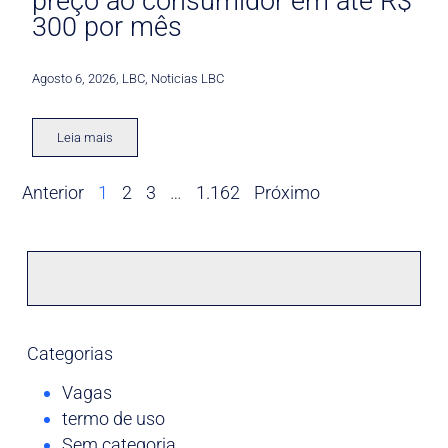
preço ao consumidor em até R$
300 por mês
Agosto 6, 2026
,
LBC
,
Noticias LBC
Leia mais
Anterior
1
2
3
…
1.162
Próximo
Categorias
Vagas
termo de uso
Sem categoria