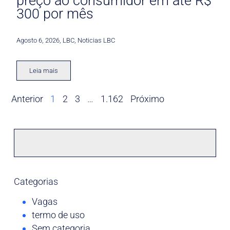
preço ao consumidor em até R$
300 por mês
Agosto 6, 2026
,
LBC
,
Noticias LBC
Leia mais
Anterior
1
2
3
…
1.162
Próximo
Categorias
Vagas
termo de uso
Sem categoria