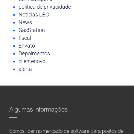
politica de privacidade
Noticias LBC
News
GasStation
fiscal
Envato
Depoimentos
clientenovo
alerta
Algumas informações
Somos líder no mercado de software para postos de