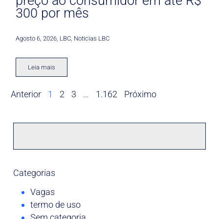
preço ao consumidor em até R$
300 por mês
Agosto 6, 2026
,
LBC
,
Noticias LBC
Leia mais
Anterior
1
2
3
…
1.162
Próximo
Categorias
Vagas
termo de uso
Sem categoria