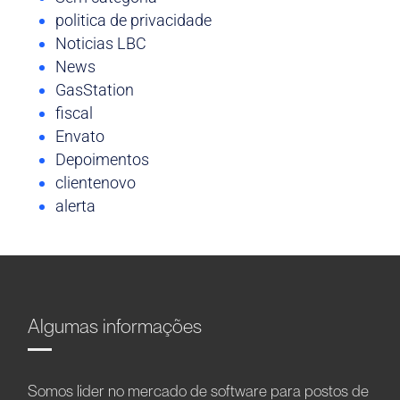
politica de privacidade
Noticias LBC
News
GasStation
fiscal
Envato
Depoimentos
clientenovo
alerta
Algumas informações
Somos líder no mercado de software para postos de