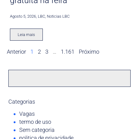
gratuita na feira
Agosto 5, 2026
,
LBC
,
Noticias LBC
Leia mais
Anterior
1
2
3
…
1.161
Próximo
Categorias
Vagas
termo de uso
Sem categoria
politica de privacidade