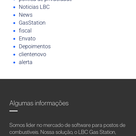
Noticias LBC
News
GasStation
fiscal
Envato
Depoimentos
clientenovo
alerta
Algumas informações
Somos líder no mercado de software para postos de
combustíveis. Nossa solução, o LBC Gas Station,