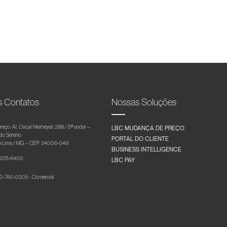
s Contatos
Nossas Soluções
reço: Al. Oscar Niemeyer, 288 / 5º andar –
LBC MUDANÇA DE PREÇO
 do Sereno
PORTAL DO CLIENTE
 Lima / MG – CEP: 34006-049
BUSINESS INTELLIGENCE
 3215-6400
LBC PAY
-760-0305 - Comercial