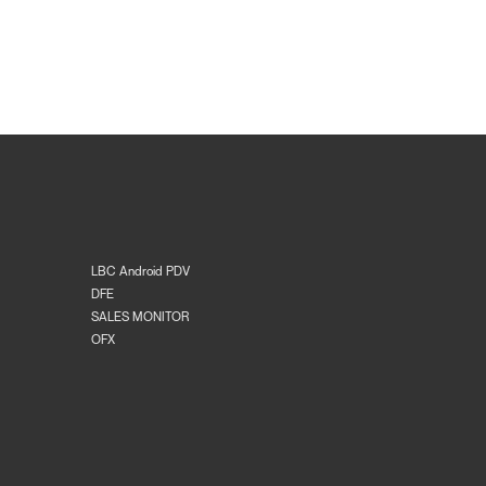
LBC Android PDV
DFE
SALES MONITOR
OFX