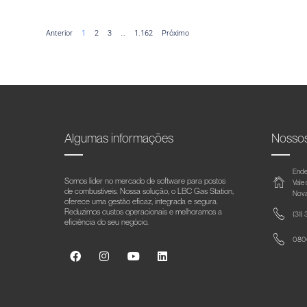
Anterior
1
2
3
…
1.162
Próximo
Algumas informações
Nosso
Ende
Somos líder no mercado de software para postos
Vale
de combustíveis. Nossa solução, o LBC Gas Station,
Nova
oferece uma gestão eficaz, integrada e segura.
Reduzimos custos operacionais e melhoramos a
(31)
eficiência do seu negócio.
0800