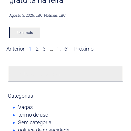
gratuita na feira
Agosto 5, 2026
,
LBC
,
Noticias LBC
Leia mais
Anterior
1
2
3
…
1.161
Próximo
Categorias
Vagas
termo de uso
Sem categoria
politica de privacidade