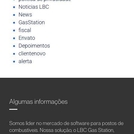
Noticias LBC
News
GasStation
fiscal
Envato
Depoimentos
clientenovo
alerta
Algumas informações
Somos líder no mercado de software para postos de
combustíveis. Nossa solução, o LBC Gas Station,