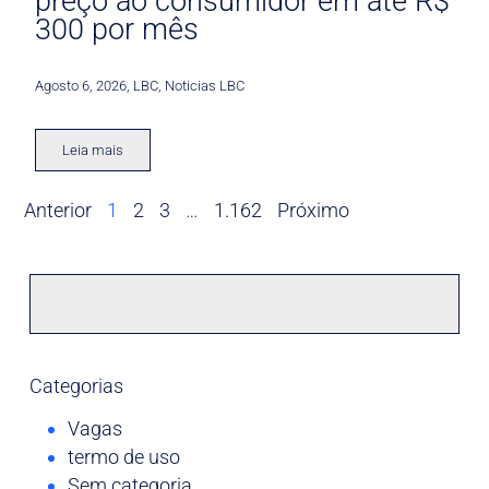
preço ao consumidor em até R$
300 por mês
Agosto 6, 2026
,
LBC
,
Noticias LBC
Leia mais
Anterior
1
2
3
…
1.162
Próximo
Categorias
Vagas
termo de uso
Sem categoria