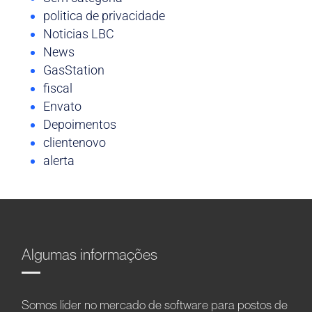
politica de privacidade
Noticias LBC
News
GasStation
fiscal
Envato
Depoimentos
clientenovo
alerta
Algumas informações
Somos líder no mercado de software para postos de