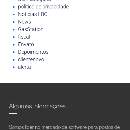
politica de privacidade
Noticias LBC
News
GasStation
fiscal
Envato
Depoimentos
clientenovo
alerta
Algumas informações
Somos líder no mercado de software para postos de