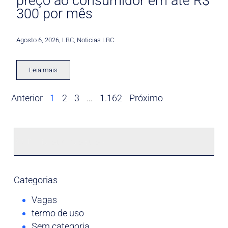
preço ao consumidor em até R$
300 por mês
Agosto 6, 2026
,
LBC
,
Noticias LBC
Leia mais
Anterior
1
2
3
…
1.162
Próximo
Categorias
Vagas
termo de uso
Sem categoria