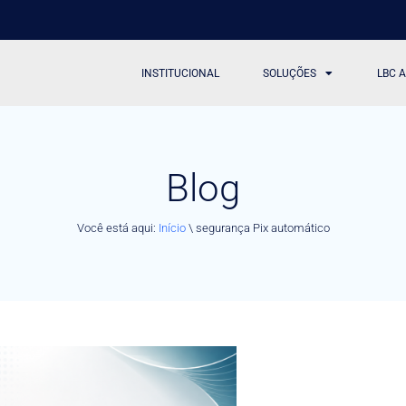
INSTITUCIONAL
SOLUÇÕES
LBC 
Blog
Você está aqui:
Início
\
segurança Pix automático