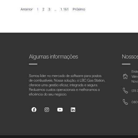
Anterior
1
2
3
…
1.161
Próximo
Algumas informações
Nosso
Ende
Somos líder no mercado de software para postos
Vale
de combustíveis. Nossa solução, o LBC Gas Station,
Nova
oferece uma gestão eficaz, integrada e segura.
Reduzimos custos operacionais e melhoramos a
(31)
eficiência do seu negócio.
0800