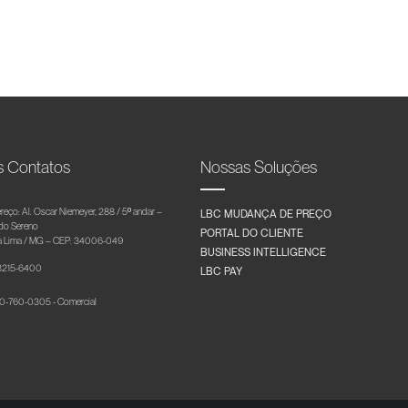
s Contatos
Nossas Soluções
reço: Al. Oscar Niemeyer, 288 / 5º andar –
LBC MUDANÇA DE PREÇO
 do Sereno
PORTAL DO CLIENTE
 Lima / MG – CEP: 34006-049
BUSINESS INTELLIGENCE
 3215-6400
LBC PAY
-760-0305 - Comercial