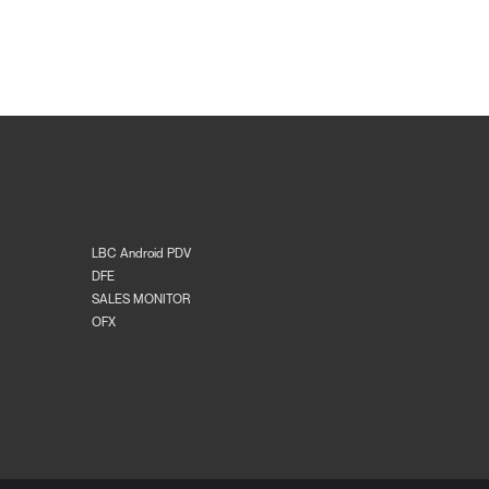
LBC Android PDV
DFE
SALES MONITOR
OFX