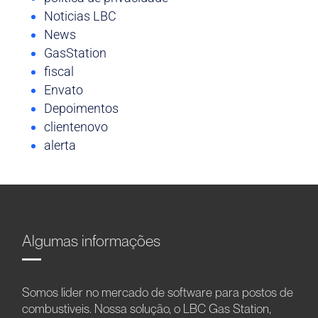
Noticias LBC
News
GasStation
fiscal
Envato
Depoimentos
clientenovo
alerta
Algumas informações
Somos líder no mercado de software para postos de
combustíveis. Nossa solução, o LBC Gas Station,