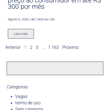
preço ao consumidor em até R$
300 por mês
Agosto 6, 2026
,
LBC
,
Noticias LBC
Leia mais
Anterior
1
2
3
…
1.162
Próximo
Categorias
Vagas
termo de uso
Sem categoria