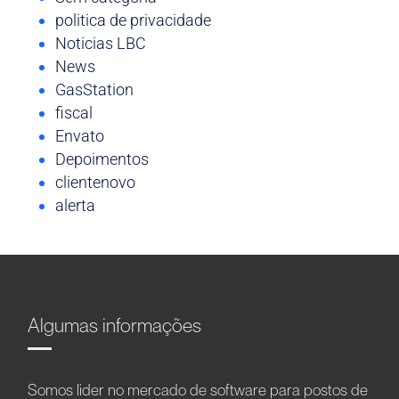
politica de privacidade
Noticias LBC
News
GasStation
fiscal
Envato
Depoimentos
clientenovo
alerta
Algumas informações
Somos líder no mercado de software para postos de