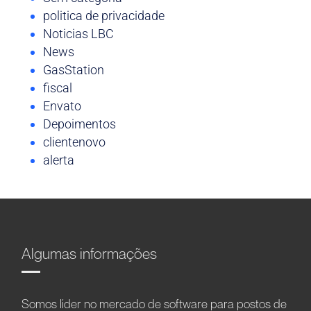
politica de privacidade
Noticias LBC
News
GasStation
fiscal
Envato
Depoimentos
clientenovo
alerta
Algumas informações
Somos líder no mercado de software para postos de