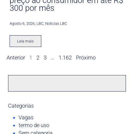
preço ao consumidor em até R$
300 por mês
Agosto 6, 2026
,
LBC
,
Noticias LBC
Leia mais
Anterior
1
2
3
…
1.162
Próximo
Categorias
Vagas
termo de uso
Sem categoria