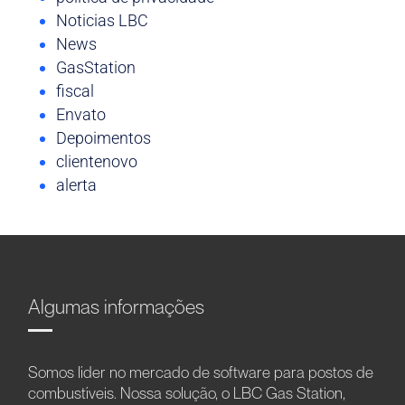
Noticias LBC
News
GasStation
fiscal
Envato
Depoimentos
clientenovo
alerta
Algumas informações
Somos líder no mercado de software para postos de
combustíveis. Nossa solução, o LBC Gas Station,