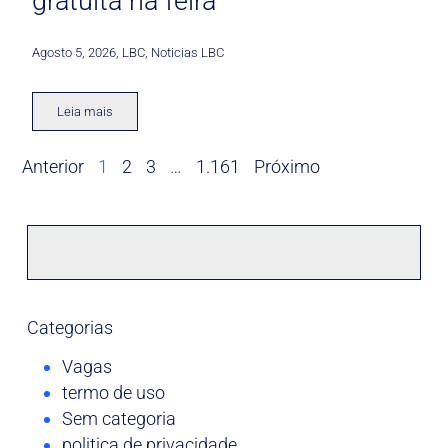
gratuita na feira
Agosto 5, 2026
,
LBC
,
Noticias LBC
Leia mais
Anterior
1
2
3
…
1.161
Próximo
Categorias
Vagas
termo de uso
Sem categoria
politica de privacidade