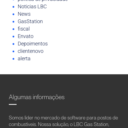
Noticias LBC
News
GasStation
fiscal
Envato
Depoimentos
clientenovo
alerta
Algumas informações
Somos líder no mercado de software para postos de
combustíveis. Nossa solução, o LBC Gas Station,