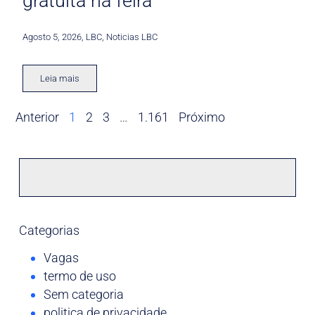
gratuita na feira
Agosto 5, 2026
,
LBC
,
Noticias LBC
Leia mais
Anterior
1
2
3
…
1.161
Próximo
Categorias
Vagas
termo de uso
Sem categoria
politica de privacidade