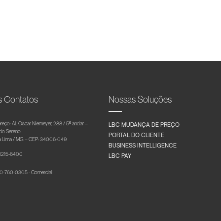
s Contatos
Nossas Soluções
reço: Al. Oscar Niemeyer, 288 / 5º andar –
LBC MUDANÇA DE PREÇO
 do Sereno
PORTAL DO CLIENTE
 Lima / MG – CEP: 34006-049
BUSINESS INTELLIGENCE
 3215-6400
LBC PAY
-760-0305 - Comercial