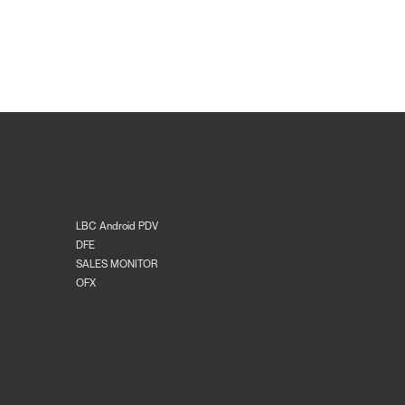
LBC Android PDV
DFE
SALES MONITOR
OFX