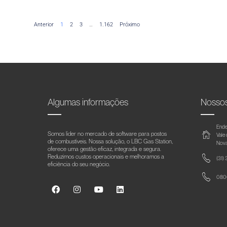
Anterior
1
2
3
…
1.162
Próximo
Algumas informações
Nosso
Ende
Somos líder no mercado de software para postos
Vale
de combustíveis. Nossa solução, o LBC Gas Station,
Nova
oferece uma gestão eficaz, integrada e segura.
Reduzimos custos operacionais e melhoramos a
(31)
eficiência do seu negócio.
0800