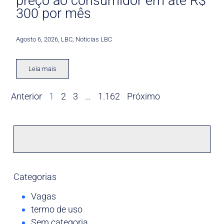
preço ao consumidor em até R$
300 por mês
Agosto 6, 2026
,
LBC
,
Noticias LBC
Leia mais
Anterior
1
2
3
…
1.162
Próximo
Categorias
Vagas
termo de uso
Sem categoria