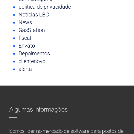
politica de privacidade
Noticias LBC
News
GasStation
fiscal
Envato
Depoimentos
clientenovo
alerta
Algumas informações
Somos líder no mercado de software para postos de