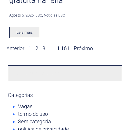
gratuita na feira
Agosto 5, 2026
,
LBC
,
Noticias LBC
Leia mais
Anterior
1
2
3
…
1.161
Próximo
Categorias
Vagas
termo de uso
Sem categoria
politica de privacidade