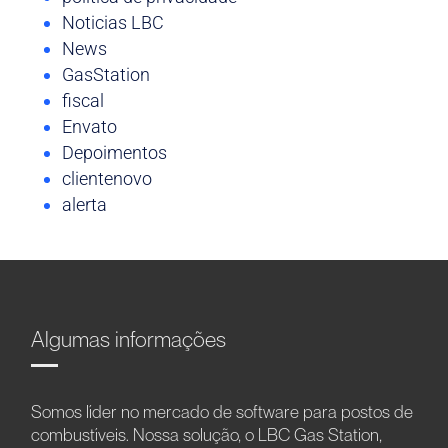
Noticias LBC
News
GasStation
fiscal
Envato
Depoimentos
clientenovo
alerta
Algumas informações
Somos líder no mercado de software para postos de
combustíveis. Nossa solução, o LBC Gas Station,