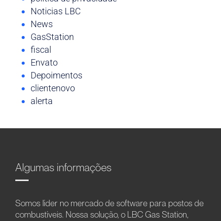
Noticias LBC
News
GasStation
fiscal
Envato
Depoimentos
clientenovo
alerta
Algumas informações
Somos líder no mercado de software para postos de
combustíveis. Nossa solução, o LBC Gas Station,