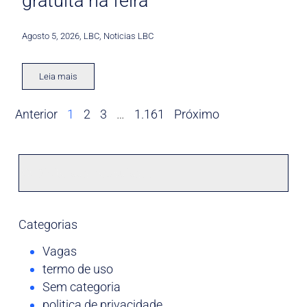
gratuita na feira
Agosto 5, 2026
,
LBC
,
Noticias LBC
Leia mais
Anterior
1
2
3
…
1.161
Próximo
Categorias
Vagas
termo de uso
Sem categoria
politica de privacidade