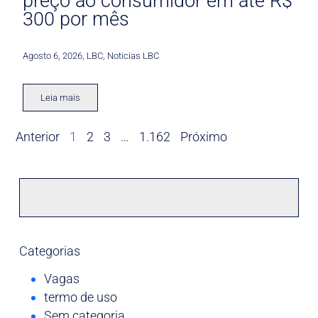
preço ao consumidor em até R$
300 por mês
Agosto 6, 2026
,
LBC
,
Noticias LBC
Leia mais
Anterior
1
2
3
…
1.162
Próximo
Categorias
Vagas
termo de uso
Sem categoria