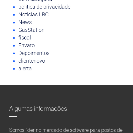
politica de privacidade
Noticias LBC
News
GasStation
fiscal
Envato
Depoimentos
clientenovo
alerta
Algumas informações
Somos líder no mercado de software para postos de