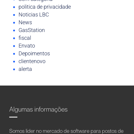
politica de privacidade
Noticias LBC
News
GasStation
fiscal
Envato
Depoimentos
clientenovo
alerta
Algumas informações
Somos líder no mercado de software para postos de