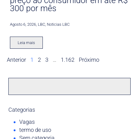
preço ao consumidor em até R$
300 por mês
Agosto 6, 2026
,
LBC
,
Noticias LBC
Leia mais
Anterior
1
2
3
…
1.162
Próximo
Categorias
Vagas
termo de uso
Sem categoria