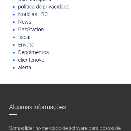
politica de privacidade
Noticias LBC
News
GasStation
fiscal
Envato
Depoimentos
clientenovo
alerta
Algumas informações
Somos líder no mercado de software para postos de