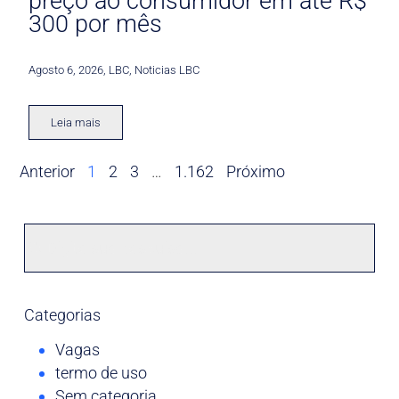
preço ao consumidor em até R$
300 por mês
Agosto 6, 2026
,
LBC
,
Noticias LBC
Leia mais
Anterior
1
2
3
…
1.162
Próximo
Categorias
Vagas
termo de uso
Sem categoria