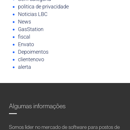
politica de privacidade
Noticias LBC
News
GasStation
fiscal
Envato
Depoimentos
clientenovo
alerta
Algumas informações
Somos líder no mercado de software para postos de