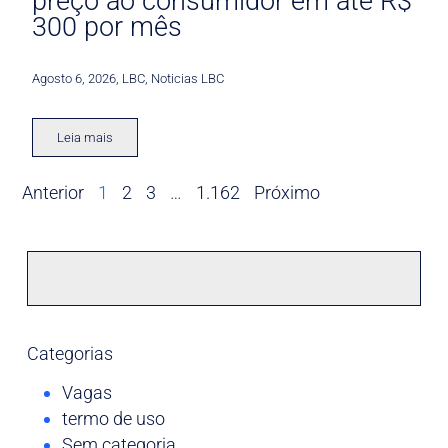
preço ao consumidor em até R$
300 por mês
Agosto 6, 2026
,
LBC
,
Noticias LBC
Leia mais
Anterior
1
2
3
…
1.162
Próximo
Categorias
Vagas
termo de uso
Sem categoria