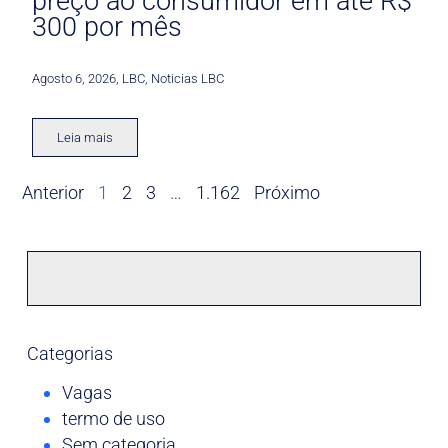
preço ao consumidor em até R$
300 por mês
Agosto 6, 2026
,
LBC
,
Noticias LBC
Leia mais
Anterior
1
2
3
…
1.162
Próximo
Categorias
Vagas
termo de uso
Sem categoria