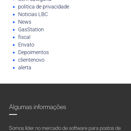
politica de privacidade
Noticias LBC
News
GasStation
fiscal
Envato
Depoimentos
clientenovo
alerta
Algumas informações
Somos líder no mercado de software para postos de