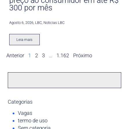
preço ao consumidor em até R$
300 por mês
Agosto 6, 2026
,
LBC
,
Noticias LBC
Leia mais
Anterior
1
2
3
…
1.162
Próximo
Categorias
Vagas
termo de uso
Sem categoria