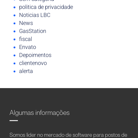
politica de privacidade
Noticias LBC
News
GasStation
fiscal
Envato
Depoimentos
clientenovo
alerta
Algumas informações
Somos líder no mercado de software para postos de