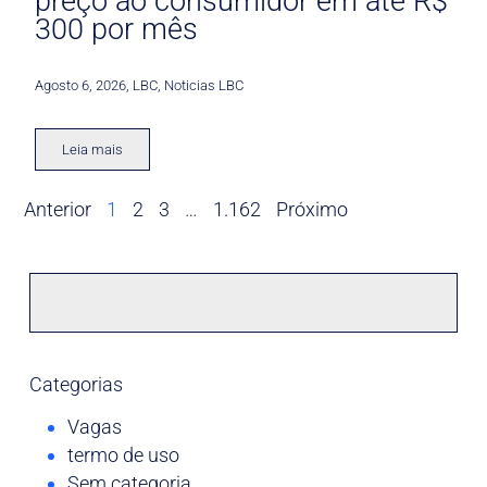
preço ao consumidor em até R$
300 por mês
Agosto 6, 2026
,
LBC
,
Noticias LBC
Leia mais
Anterior
1
2
3
…
1.162
Próximo
Categorias
Vagas
termo de uso
Sem categoria