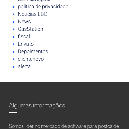
politica de privacidade
Noticias LBC
News
GasStation
fiscal
Envato
Depoimentos
clientenovo
alerta
Algumas informações
Somos líder no mercado de software para postos de